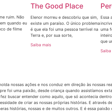
The Good Place
Per
lme ruim. Não
Elenor morreu e descobriu que sim,
Essa 
z em quando eu
existe um paraíso. O único problema
incri
eco de filme
é que ela foi uma pessoa terrível na
uma f
Terra e, por sua sorte,
inteir
que u
Saiba mais
Saiba
molda nossas ações e nos conduz em direção às nossas rea
mpre foi uma paixão, desde criança quando assistíamos ext
s fez buscar entender como aquilo, que só acontecia dentro 
essidade de criar as nossas próprias histórias. E através
as histórias, nossas e de muitos outros. E é essa paixão 