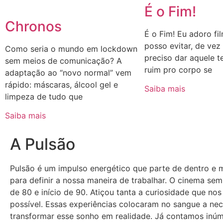
É o Fim!
Chronos
É o Fim! Eu adoro fi
posso evitar, de ve
Como seria o mundo em lockdown
preciso dar aquele t
sem meios de comunicação? A
ruim pro corpo se
adaptação ao “novo normal” vem
rápido: máscaras, álcool gel e
Saiba mais
limpeza de tudo que
Saiba mais
A Pulsão
Pulsão é um impulso energético que parte de dentro e 
para definir a nossa maneira de trabalhar. O cinema se
de 80 e início de 90. Atiçou tanta a curiosidade que no
possível. Essas experiências colocaram no sangue a nec
transformar esse sonho em realidade. Já contamos inúmer